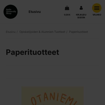
Etusivu
0,00 €
KIRJAUDU
VALIKKO
SISÄÄN
Etusivu
Opiskelijoiden & Alumnien Tuotteet
Paperituotteet
Paperituotteet