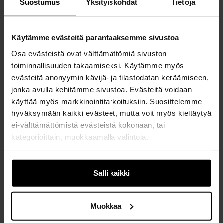
Suostumus
Yksityiskohdat
Tietoja
Käytämme evästeitä parantaaksemme sivustoa
Cute Beast -tarra - Jolanda Jokinen
Osa evästeistä ovat välttämättömiä sivuston
4,00 €
toiminnallisuuden takaamiseksi. Käytämme myös
evästeitä anonyymin kävijä- ja tilastodatan keräämiseen,
jonka avulla kehitämme sivustoa. Evästeitä voidaan
käyttää myös markkinointitarkoituksiin. Suosittelemme
hyväksymään kaikki evästeet, mutta voit myös kieltäytyä
ei-välttämättömistä evästeistä kokonaan, tai
kategorioittain, muokkaamalla valintoja.
Jos muutat mielesi myöhemmin, voit muokata asetuksia
evästeasetusten alla, sivun alalaidassa.
Salli kaikki
Muokkaa