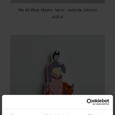
We All Wear Masks -tarra - Jolanda Jokinen
4,00 €