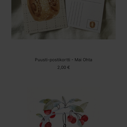
Puusti-postikortti - Mai Ohta
2,00 €