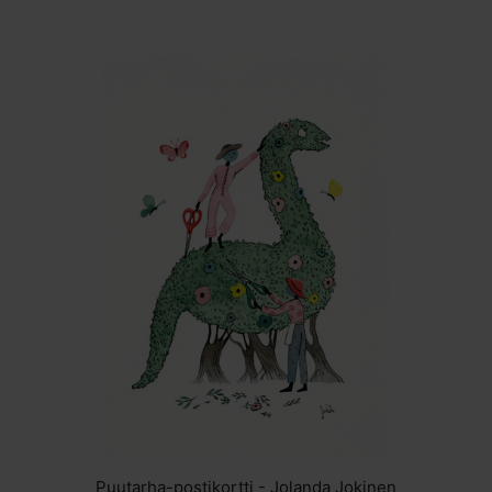
Puutarha-postikortti - Jolanda Jokinen