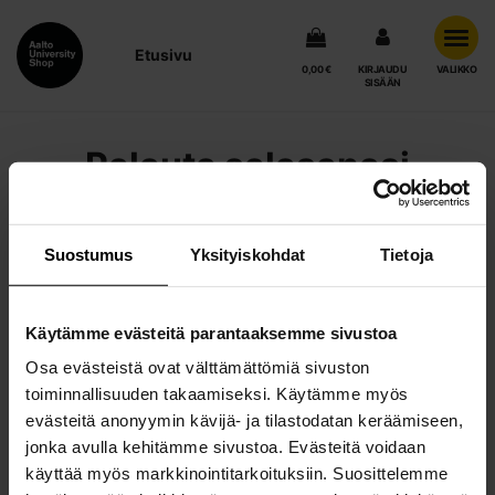
Etusivu
0,00 €
KIRJAUDU
VALIKKO
SISÄÄN
Palauta salasanasi
Voit palauttaa salasanasi joko käyttäjätunnuksella tai
sähköpostiosoitteella.
Suostumus
Yksityiskohdat
Tietoja
Käytämme evästeitä parantaaksemme sivustoa
Käyttäjänimi
Osa evästeistä ovat välttämättömiä sivuston
toiminnallisuuden takaamiseksi. Käytämme myös
evästeitä anonyymin kävijä- ja tilastodatan keräämiseen,
Sähköposti
jonka avulla kehitämme sivustoa. Evästeitä voidaan
käyttää myös markkinointitarkoituksiin. Suosittelemme