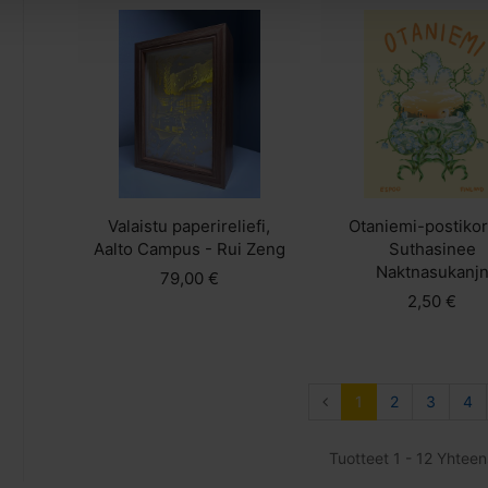
Valaistu paperireliefi,
Otaniemi-postikort
Aalto Campus - Rui Zeng
Suthasinee
Naktnasukanj
79,00 €
2,50 €
1
2
3
4
Tuotteet 1 - 12 Yhtee