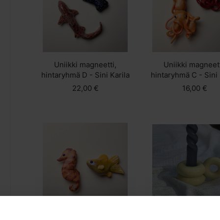
Uniikki magneetti,
Uniikki magneett
hintaryhmä D - Sini Karila
hintaryhmä C - Sini 
22,00 €
16,00 €