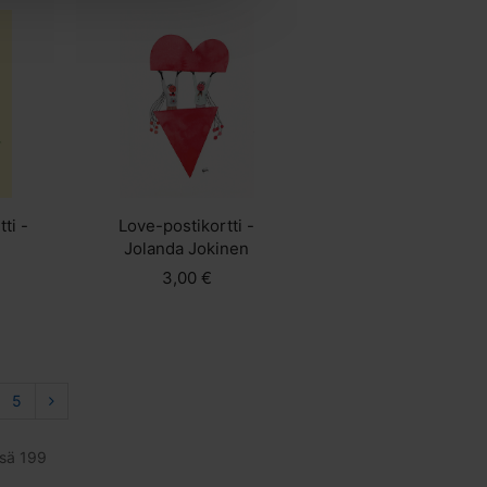
ti -
Love-postikortti -
Jolanda Jokinen
n
3,00 €
5
nsä 199