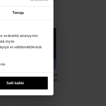
en-Chi
Macaroni-maljakko -
Chien-Chi Kuo
65,00 €
Tietoja
ös evästeitä anonyymin
ttää myös
äytyä ei-välttämättömistä
ssa.
efi,
Valaistu paperireliefi,
g
Where the Birds Wait -
Salli kaikki
Rui Zeng
79,00 €