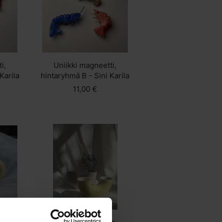
i,
Uniikki magneetti,
Karila
hintaryhmä B - Sini Karila
11,00 €