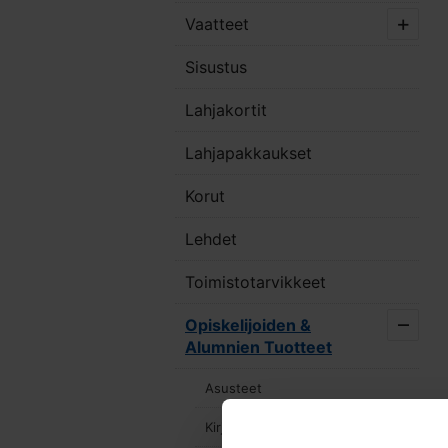
Vaatteet
Sisustus
Lahjakortit
Lahjapakkaukset
Korut
Lehdet
Toimistotarvikkeet
Opiskelijoiden &
Alumnien Tuotteet
Asusteet
Kirjat