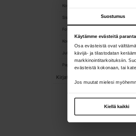
Kosmetiikka
Suostumus
Sisustus
Fotoworks-valokuvatulosteet
Käytämme evästeitä parant
Korut
Osa evästeistä ovat välttäm
Julisteet & kehykset
kävijä- ja tilastodatan kerä
markkinointitarkoituksiin. S
Paperituotteet
evästeistä kokonaan, tai kate
Kirjat
Jos muutat mielesi myöhemmi
Kiellä kaikki