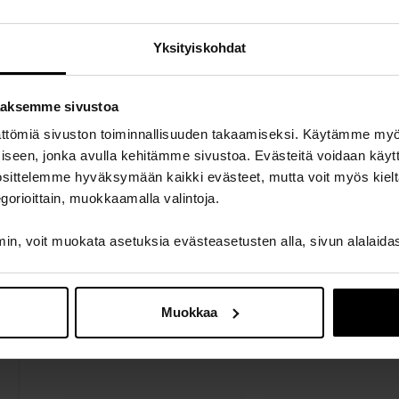
Uniikki magneetti,
Kynttilänjalka - Chi
hintaryhmä A - Sini Karila
Kuo
9,00 €
50,00 €
Yksityiskohdat
aaksemme sivustoa
ättömiä sivuston toiminnallisuuden takaamiseksi. Käytämme my
ämiseen, jonka avulla kehitämme sivustoa. Evästeitä voidaan käy
uosittelemme hyväksymään kaikki evästeet, mutta voit myös kielt
gorioittain, muokkaamalla valintoja.
n, voit muokata asetuksia evästeasetusten alla, sivun alalaida
Uniikki taidemagneetti -
Valaistu paperireli
Jenni Suur-Inkeroinen
Väre - Rui Zen
Muokkaa
6,00 €
79,00 €