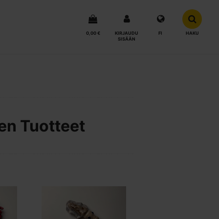
0,00 €
KIRJAUDU
FI
HAKU
SISÄÄN
en Tuotteet