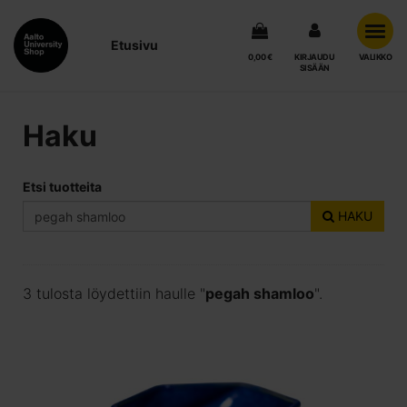
Etusivu
0,00 €
KIRJAUDU
VALIKKO
SISÄÄN
Haku
Etsi tuotteita
HAKU
3 tulosta löydettiin haulle "
pegah shamloo
".