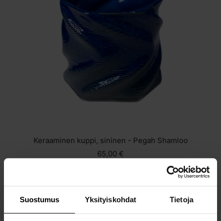
Keraaminen kuppi, sininen - Pegah Shamloo
65,00 €
Suostumus
Yksityiskohdat
Tietoja