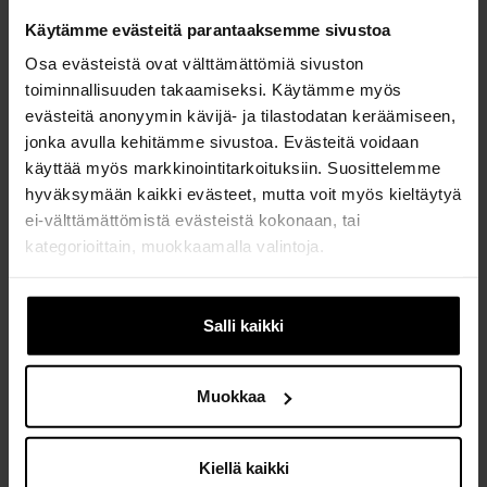
Käytämme evästeitä parantaaksemme sivustoa
Osa evästeistä ovat välttämättömiä sivuston
toiminnallisuuden takaamiseksi. Käytämme myös
evästeitä anonyymin kävijä- ja tilastodatan keräämiseen,
jonka avulla kehitämme sivustoa. Evästeitä voidaan
käyttää myös markkinointitarkoituksiin. Suosittelemme
hyväksymään kaikki evästeet, mutta voit myös kieltäytyä
ei-välttämättömistä evästeistä kokonaan, tai
kategorioittain, muokkaamalla valintoja.
Jos muutat mielesi myöhemmin, voit muokata asetuksia
Keraaminen kuppi, sinivihreä/ruskea - Pegah
evästeasetusten alla, sivun alalaidassa.
Salli kaikki
Shamloo
65,00 €
Muokkaa
Kiellä kaikki