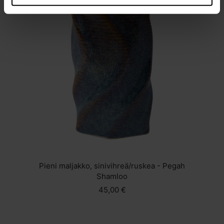
Pieni maljakko, sinivihreä/ruskea - Pegah
Shamloo
45,00 €