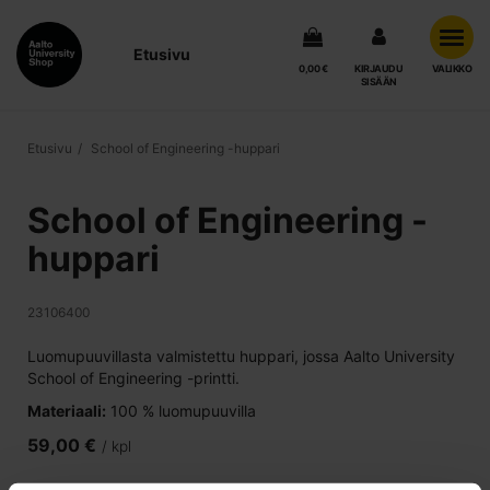
Etusivu
0,00 €
KIRJAUDU
VALIKKO
SISÄÄN
Etusivu
School of Engineering -huppari
School of Engineering -
huppari
23106400
Luomupuuvillasta valmistettu huppari, jossa Aalto University
School of Engineering -printti.
Materiaali:
100 % luomupuuvilla
59,00 €
/ kpl