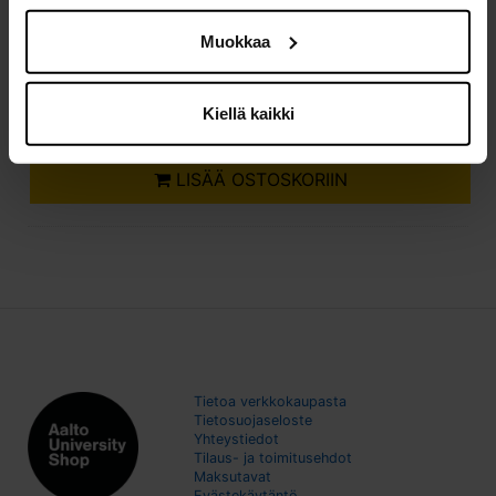
Määrä
Muokkaa
kpl
59,00 €
Yhteensä:
Kiellä kaikki
59,00 €/kpl
LISÄÄ OSTOSKORIIN
Tietoa verkkokaupasta
Tietosuojaseloste
Yhteystiedot
Tilaus- ja toimitusehdot
Maksutavat
Evästekäytäntö