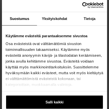
Suostumus
Yksityiskohdat
Tietoja
Käytämme evästeitä parantaaksemme sivustoa
Osa evästeistä ovat välttämättömiä sivuston
toiminnallisuuden takaamiseksi. Käytämme myös
evästeitä anonyymin kävijä- ja tilastodatan keräämiseen,
jonka avulla kehitämme sivustoa. Evästeitä voidaan
käyttää myös markkinointitarkoituksiin. Suosittelemme
hyväksymään kaikki evästeet, mutta voit myös kieltäytyä
ei-välttämättömistä evästeistä kokonaan, tai
kategorioittain, muokkaamalla valintoja.
Valitse tuote
Jos muutat mielesi myöhemmin, voit muokata asetuksia
School of Engineering -huppari, XXS
evästeasetusten alla, sivun alalaidassa.
Salli kaikki