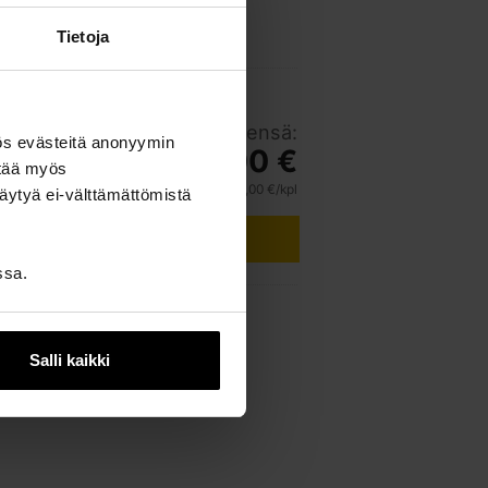
 kpl
Tietoja
Yhteensä:
kpl
ös evästeitä anonyymin
18,00 €
ttää myös
18,00 €/kpl
äytyä ei-välttämättömistä
LISÄÄ OSTOSKORIIN
ssa.
Salli kaikki