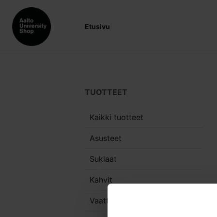
Etusivu
TUOTTEET
Kaikki tuotteet
Asusteet
Suklaat
Kahvit
Vaatteet