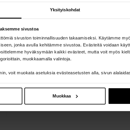
18,00 €
/
Yksityiskohdat
Määrä
aaksemme sivustoa
ättömiä sivuston toiminnallisuuden takaamiseksi. Käytämme my
ämiseen, jonka avulla kehitämme sivustoa. Evästeitä voidaan käy
uosittelemme hyväksymään kaikki evästeet, mutta voit myös kielt
gorioittain, muokkaamalla valintoja.
n, voit muokata asetuksia evästeasetusten alla, sivun alalaida
Muokkaa