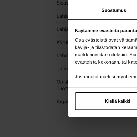
Sisustus
Suostumus
Lahjakortit
Lahjapakkaukset
Käytämme evästeitä parant
Osa evästeistä ovat välttäm
Korut
kävijä- ja tilastodatan kerä
markkinointitarkoituksiin. S
Lehdet
evästeistä kokonaan, tai kate
Toimistotarvikkeet
Jos muutat mielesi myöhemmi
Opiskelijoiden & Alumnien
Tuotteet
Kiellä kaikki
Kirjat