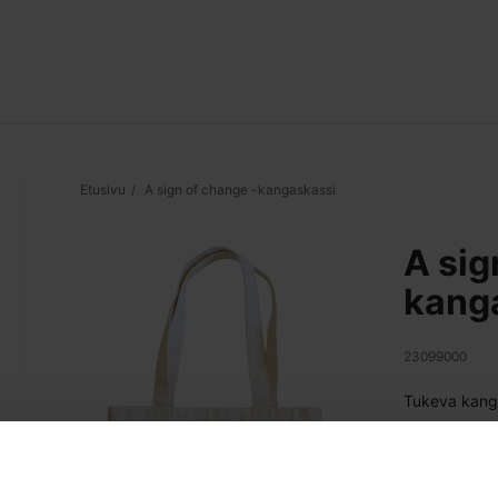
Etusivu
A sign of change -kangaskassi
A sig
kang
23099000
Tukeva kanga
Koko:
37 x 
Materiaali:
ki
polyester 20