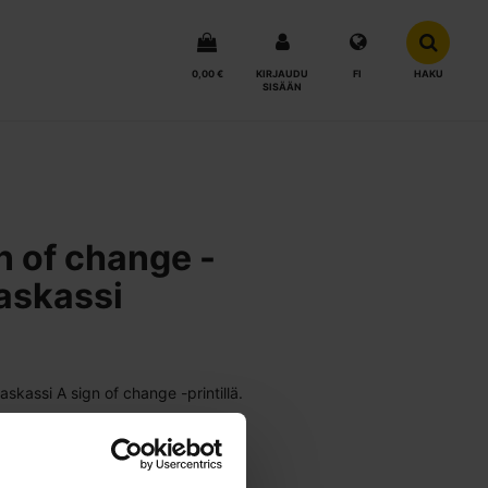
0,00 €
KIRJAUDU
FI
HAKU
SISÄÄN
n of change -
askassi
skassi A sign of change -printillä.
39 cm
errätetty puuvilla 80 %, kierrätetty
 %