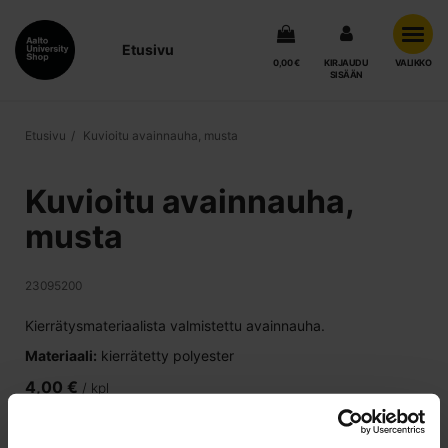
Etusivu
0,00 €
KIRJAUDU
VALIKKO
SISÄÄN
Etusivu
Kuvioitu avainnauha, musta
Kuvioitu avainnauha,
musta
23095200
Kierrätysmateriaalista valmistettu avainnauha.
Materiaali:
kierrätetty polyester
4,00 €
/ kpl