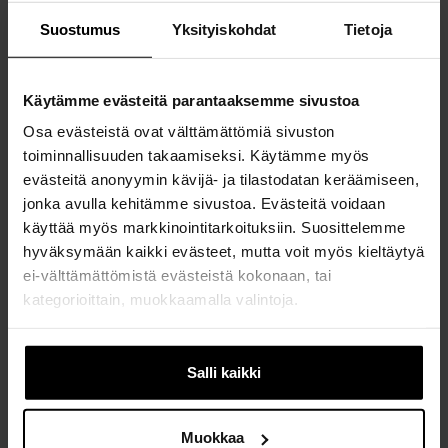
Suostumus
Yksityiskohdat
Tietoja
Käytämme evästeitä parantaaksemme sivustoa
Osa evästeistä ovat välttämättömiä sivuston
toiminnallisuuden takaamiseksi. Käytämme myös
evästeitä anonyymin kävijä- ja tilastodatan keräämiseen,
jonka avulla kehitämme sivustoa. Evästeitä voidaan
käyttää myös markkinointitarkoituksiin. Suosittelemme
hyväksymään kaikki evästeet, mutta voit myös kieltäytyä
ei-välttämättömistä evästeistä kokonaan, tai
kategorioittain, muokkaamalla valintoja.
Jos muutat mielesi myöhemmin, voit muokata asetuksia
Määrä
evästeasetusten alla, sivun alalaidassa.
Salli kaikki
kpl
4,00 €
Muokkaa