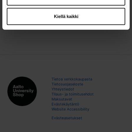
Yhteensä:
4,00 €/kpl
Kiellä kaikki
LISÄÄ OSTOSKORIIN
Tietoa verkkokaupasta
Tietosuojaseloste
Yhteystiedot
Tilaus- ja toimitusehdot
Maksutavat
Evästekäytäntö
Website Accessibility
Evästeasetukset