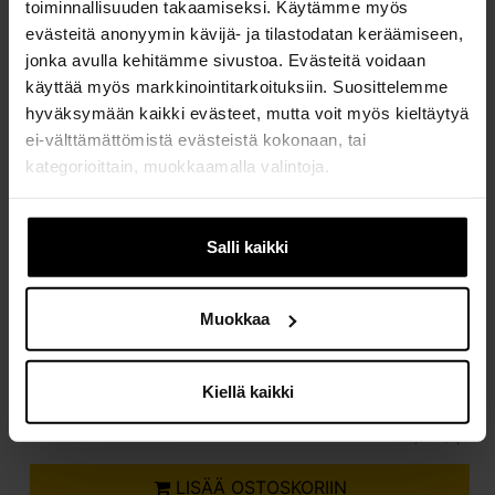
toiminnallisuuden takaamiseksi. Käytämme myös
evästeitä anonyymin kävijä- ja tilastodatan keräämiseen,
jonka avulla kehitämme sivustoa. Evästeitä voidaan
käyttää myös markkinointitarkoituksiin. Suosittelemme
hyväksymään kaikki evästeet, mutta voit myös kieltäytyä
ei-välttämättömistä evästeistä kokonaan, tai
kategorioittain, muokkaamalla valintoja.
Jos muutat mielesi myöhemmin, voit muokata asetuksia
evästeasetusten alla, sivun alalaidassa.
Salli kaikki
Määrä
Muokkaa
kpl
Kiellä kaikki
26,00 €
Yhteensä:
26,00 €/kpl
LISÄÄ OSTOSKORIIN