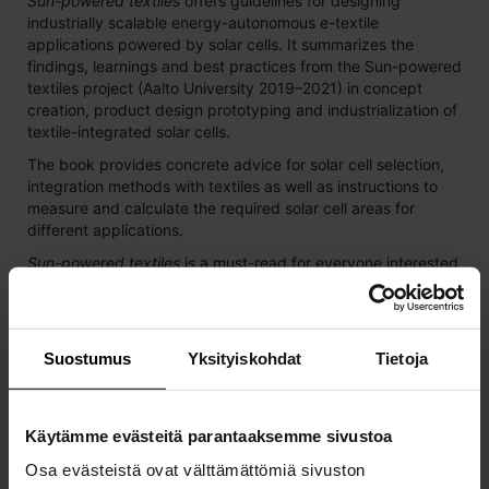
Sun-powered textiles
offers guidelines for designing
industrially scalable energy-autonomous e-textile
applications powered by solar cells. It summarizes the
findings, learnings and best practices from the Sun-powered
textiles project (Aalto University 2019–2021) in concept
creation, product design prototyping and industrialization of
textile-integrated solar cells.
The book provides concrete advice for solar cell selection,
integration methods with textiles as well as instructions to
measure and calculate the required solar cell areas for
different applications.
Sun-powered textiles
is a must-read for everyone interested
in learning about designing and manufacturing energy-
autonomous e-textiles.
26,00 €
/ kpl
Suostumus
Yksityiskohdat
Tietoja
Käytämme evästeitä parantaaksemme sivustoa
Osa evästeistä ovat välttämättömiä sivuston