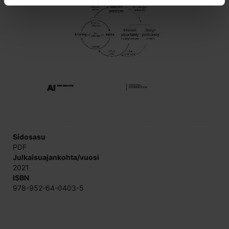
Sidosasu
PDF
Julkaisuajankohta/vuosi
2021
ISBN
978-952-64-0403-5