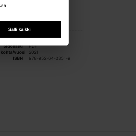
ntacted.
ssa.
 the dissertation here
kpl
Salli kaikki
Sidosasu
PDF
nkohta/vuosi
2021
ISBN
978-952-64-0351-9