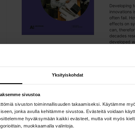
Developing t
innovations i
often fail. H
effects on s
can, therefor
decades rese
developed wa
product and 
place under s
marketing, e
design, usab
experience, 
Yksityiskohdat
technology s
This dissert
aaksemme sivustoa
whether HCD 
ättömiä sivuston toiminnallisuuden takaamiseksi. Käytämme my
with users an
These situat
ämiseen, jonka avulla kehitämme sivustoa. Evästeitä voidaan käy
settings, an
uosittelemme hyväksymään kaikki evästeet, mutta voit myös kielt
such as not 
gorioittain, muokkaamalla valintoja.
too strict co