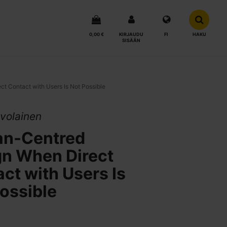
0,00 €
KIRJAUDU
FI
HAKU
SISÄÄN
 Contact with Users Is Not Possible
volainen
n-Centred
gn When Direct
ct with Users Is
ossible