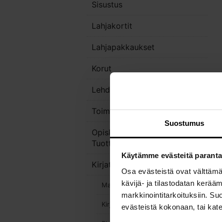
Sisustus
Lahjakortit
Lahjapakkaukset
Korut
Lehdet
Toimistotarvikkeet
Suostumus
Opiskelijoiden & Alumnien
Tuotteet
Käytämme evästeitä parant
Kirjat
Osa evästeistä ovat välttäm
kävijä- ja tilastodatan kerä
Maksuttomat e-kirjat
markkinointitarkoituksiin. S
Kirjauutuudet
evästeistä kokonaan, tai kate