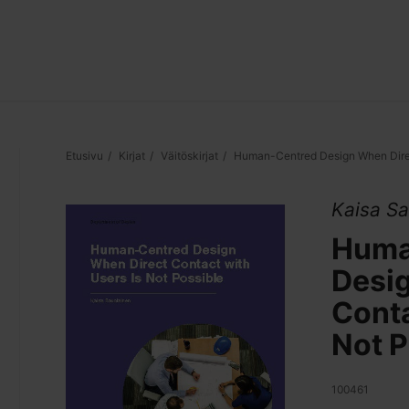
Etusivu
Kirjat
Väitöskirjat
Human-Centred Design When Direct
Kaisa Sa
Huma
Desi
Conta
Not P
100461