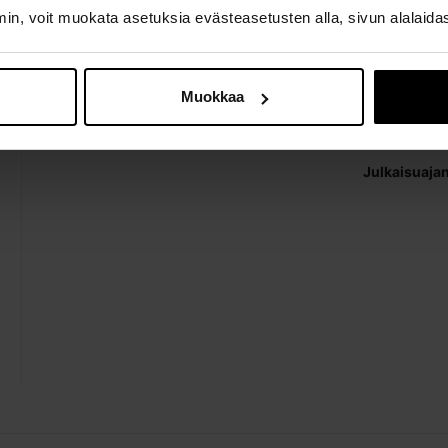
cannot be co
n, voit muokata asetuksia evästeasetusten alla, sivun alalaida
You can read
0,00 €
/ 
Muokkaa
Julkaisuaja