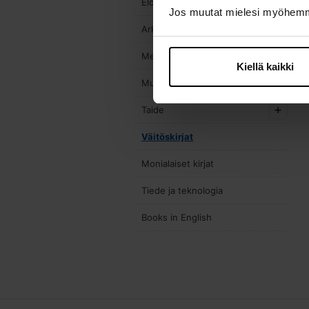
Elokuva- ja lavastustaide
Jos muutat mielesi myöhemmi
Arkkitehtuuri
Media
Kiellä kaikki
Muotoilu
Taide
Väitöskirjat
Monialaiset kirjat
Tiede ja teknologia
Books in English