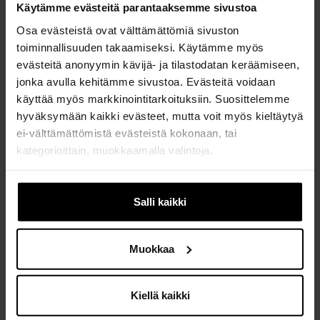
Määrä
Käytämme evästeitä parantaaksemme sivustoa
kpl
Osa evästeistä ovat välttämättömiä sivuston
toiminnallisuuden takaamiseksi. Käytämme myös
25,00 €
evästeitä anonyymin kävijä- ja tilastodatan keräämiseen,
Yhteensä:
jonka avulla kehitämme sivustoa. Evästeitä voidaan
25,00 €/kpl
käyttää myös markkinointitarkoituksiin. Suosittelemme
LISÄÄ OSTOSKORIIN
hyväksymään kaikki evästeet, mutta voit myös kieltäytyä
ei-välttämättömistä evästeistä kokonaan, tai
kategorioittain, muokkaamalla valintoja.
Jos muutat mielesi myöhemmin, voit muokata asetuksia
evästeasetusten alla, sivun alalaidassa.
Salli kaikki
USERS WHO BOUGHT
THIS PRODUCT ALSO
Muokkaa
BOUGHT
Kiellä kaikki