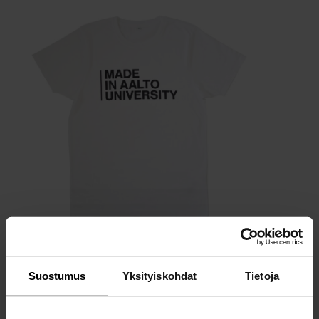
Valitse tuote
Suostumus
Yksityiskohdat
Tietoja
T-paita, Made in Aalto University, valkoinen XXS