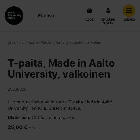
Etusivu
0,00 €
KIRJAUDU
VALIKKO
SISÄÄN
Etusivu
T-paita, Made in Aalto University, valkoinen
T-paita, Made in Aalto
University, valkoinen
23038300
Luomupuuvillasta valmistettu T-paita Made in Aalto
University -printillä. Unisex-mitoitus.
Materiaali:
100 % luomupuuvillaa
25,00 €
/ kpl