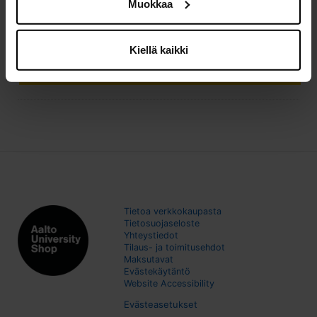
Muokkaa
2,00 €
Yhteensä:
2,00 €/kpl
Kiellä kaikki
LISÄÄ OSTOSKORIIN
Tietoa verkkokaupasta
Tietosuojaseloste
Yhteystiedot
Tilaus- ja toimitusehdot
Maksutavat
Evästekäytäntö
Website Accessibility
Evästeasetukset