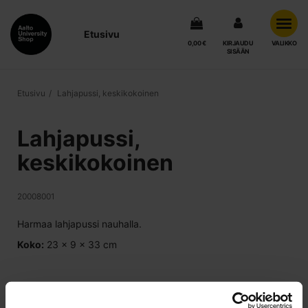
Etusivu
0,00 €
KIRJAUDU
VALIKKO
SISÄÄN
Etusivu
Lahjapussi, keskikokoinen
Lahjapussi,
keskikokoinen
20008001
Harmaa lahjapussi nauhalla.
Koko:
23 x 9 x 33 cm
2,00 €
/ kpl